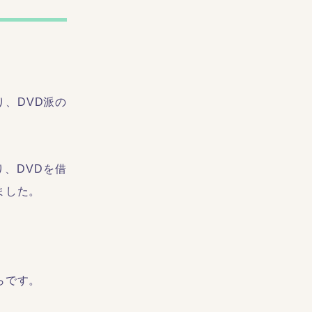
、DVD派の
、DVDを借
ました。
らです。