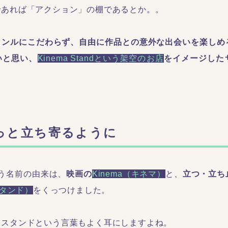
であれば「アクション」の棚であるとか。。
ャンルにこだわらず、自由に作品との意外な出会いを楽しめ
いと思い、
Kinema Standという架空のお店
をイメージした
っと立ち寄るように
dという名前の由来は、
映画の
Kinema（キネマ）
と、
立つ・立ち
スタンド）
をくっつけました。
ースタンドという言葉もよく耳にしますよね。