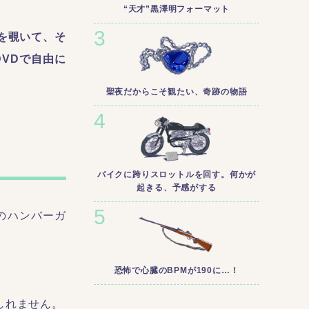
“天才”黒澤明フォーマット
を覗いて、そ
VDで自由に
聖夜だからこそ観たい、奇跡の物語
バイクに跨りスロットルを回す。何かが
起きる、予感がする
のハンバーガ
恐怖で心臓のBPMが190に…！
しれません。