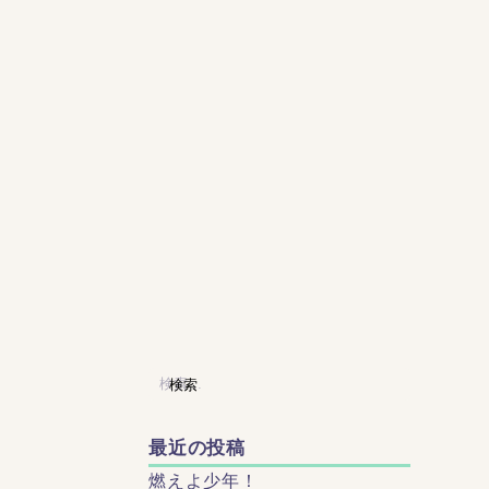
検
索:
最近の投稿
燃えよ少年！